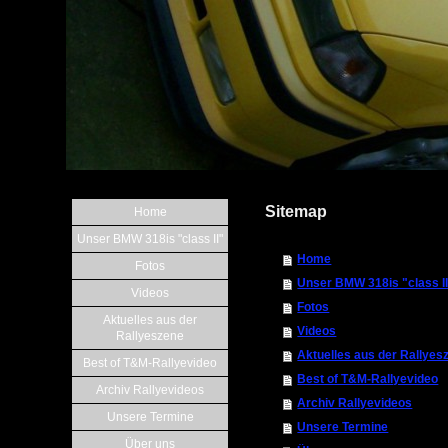
Sitemap
Home
Unser BMW 318is "class II"
Home
Fotos
Unser BMW 318is "class I
Videos
Fotos
Aktuelles aus der
Videos
Rallyeszene
Aktuelles aus der Rallyes
Best of T&M-Rallyevideo
Best of T&M-Rallyevideo
Archiv Rallyevideos
Archiv Rallyevideos
Unsere Termine
Unsere Termine
Über uns