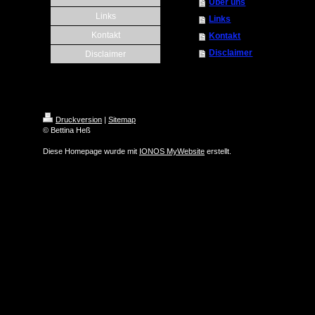
Über uns
Links
Links
Kontakt
Kontakt
Disclaimer
Disclaimer
Druckversion
|
Sitemap
© Bettina Heß
Diese Homepage wurde mit
IONOS MyWebsite
erstellt.